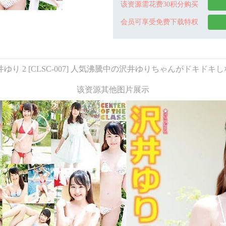
该资源需花费30积分购买
会员可享受免费下载特权
井ゆり 2 [CLSC-007] 人気沸騰中の沢井ゆりちゃんがドキ
该资源其他图片展示